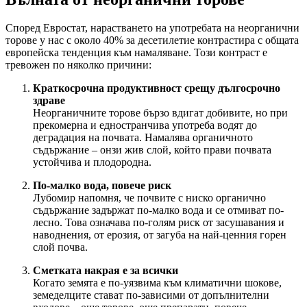
Според Евростат, нарастването на употребата на неорганични
торове у нас с около 40% за десетилетие контрастира с общата
европейска тенденция към намаляване. Този контраст е
тревожен по няколко причини:
Краткосрочна продуктивност срещу дългосрочно
здраве
Неорганичните торове бързо вдигат добивите, но при
прекомерна и едностранчива употреба водят до
деградация на почвата. Намалява органичното
съдържание – онзи жив слой, който прави почвата
устойчива и плодородна.
По-малко вода, повече риск
Лубомир напомня, че почвите с ниско органично
съдържание задържат по-малко вода и се отмиват по-
лесно. Това означава по-голям риск от засушавания и
наводнения, от ерозия, от загуба на най-ценния горен
слой почва.
Сметката накрая е за всички
Когато земята е по-уязвима към климатични шокове,
земеделците стават по-зависими от допълнителни