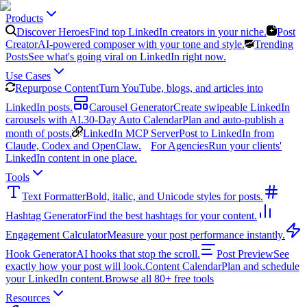
Products
Discover Heroes
Find top LinkedIn creators in your niche.
Post
Creator
AI-powered composer with your tone and style.
Trending
Posts
See what's going viral on LinkedIn right now.
Use Cases
Repurpose Content
Turn YouTube, blogs, and articles into
LinkedIn posts.
Carousel Generator
Create swipeable LinkedIn
carousels with AI.
30-Day Auto Calendar
Plan and auto-publish a
month of posts.
LinkedIn MCP Server
Post to LinkedIn from
Claude, Codex and OpenClaw.
For Agencies
Run your clients'
LinkedIn content in one place.
Tools
Text Formatter
Bold, italic, and Unicode styles for posts.
Hashtag Generator
Find the best hashtags for your content.
Engagement Calculator
Measure your post performance instantly.
Hook Generator
AI hooks that stop the scroll.
Post Preview
See
exactly how your post will look.
Content Calendar
Plan and schedule
your LinkedIn content.
Browse all 80+ free tools
Resources