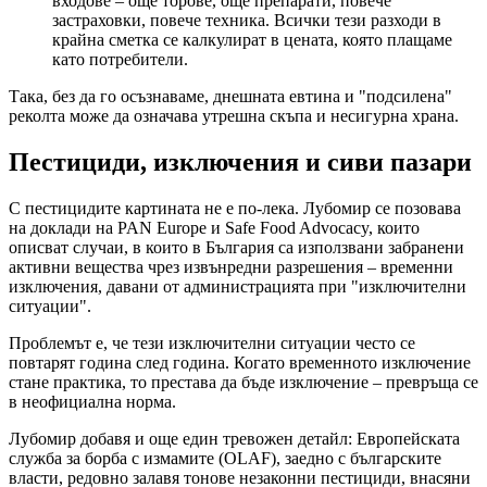
входове – още торове, още препарати, повече
застраховки, повече техника. Всички тези разходи в
крайна сметка се калкулират в цената, която плащаме
като потребители.
Така, без да го осъзнаваме, днешната евтина и "подсилена"
реколта може да означава утрешна скъпа и несигурна храна.
Пестициди, изключения и сиви пазари
С пестицидите картината не е по-лека. Лубомир се позовава
на доклади на PAN Europe и Safe Food Advocacy, които
описват случаи, в които в България са използвани забранени
активни вещества чрез извънредни разрешения – временни
изключения, давани от администрацията при "изключителни
ситуации".
Проблемът е, че тези изключителни ситуации често се
повтарят година след година. Когато временното изключение
стане практика, то престава да бъде изключение – превръща се
в неофициална норма.
Лубомир добавя и още един тревожен детайл: Европейската
служба за борба с измамите (OLAF), заедно с българските
власти, редовно залавя тонове незаконни пестициди, внасяни