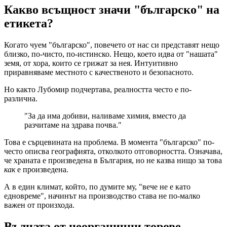
Какво всъщност значи "българско" на
етикета?
Когато чуем "българско", повечето от нас си представят нещо
близко, по-чисто, по-истинско. Нещо, което идва от "нашата"
земя, от хора, които се грижат за нея. Интуитивно
приравняваме местното с качественото и безопасното.
Но както Лубомир подчертава, реалността често е по-
различна.
"За да има добиви, наливаме химия, вместо да
разчитаме на здрава почва."
Това е сърцевината на проблема. В момента "българско" по-
често описва географията, отколкото отговорността. Означава,
че храната е произведена в България, но не казва нищо за това
как
е произведена.
А в един климат, който, по думите му, "вече не е като
едновреме", начинът на производство става не по-малко
важен от произхода.
Вълната от неорганични торове