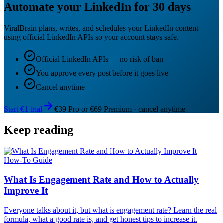
Automate your LinkedIn for 30 days
ViralBrain plans, writes, and schedules your LinkedIn content —
using official LinkedIn APIs so your account stays safe.
Official LinkedIn APIs — no risk of ban
You approve every post before it goes live
Cancel anytime
Start €1 trial
€39 Pro or €69 Premium · cancel anytime
Keep reading
How-To Guide
What Is Engagement Rate and How to Actually
Improve It
Everyone talks about it, but what is engagement rate? Learn the real
formula, what a good rate is, and get honest tips to increase it.