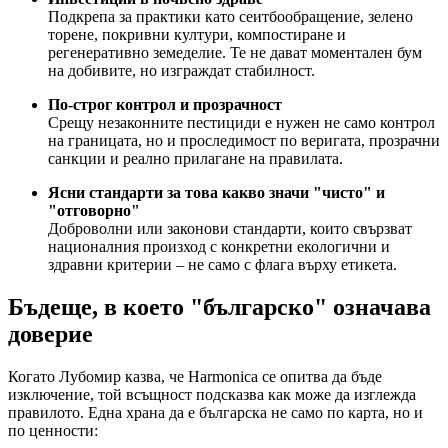
Подкрепа за практики като сеитбообращение, зелено
торене, покривни култури, компостиране и
регенеративно земеделие. Те не дават моментален бум
на добивите, но изграждат стабилност.
По-строг контрол и прозрачност
Срещу незаконните пестициди е нужен не само контрол
на границата, но и проследимост по веригата, прозрачни
санкции и реално прилагане на правилата.
Ясни стандарти за това какво значи "чисто" и
"отговорно"
Доброволни или законови стандарти, които свързват
националния произход с конкретни екологични и
здравни критерии – не само с флага върху етикета.
Бъдеще, в което "българско" означава
доверие
Когато Лубомир казва, че Harmonica се опитва да бъде
изключение, той всъщност подсказва как може да изглежда
правилото. Една храна да е българска не само по карта, но и
по ценности: