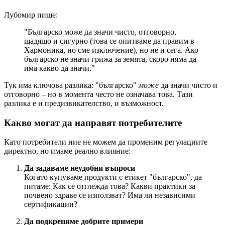
Лубомир пише:
"Българско може да значи чисто, отговорно,
щадящо и сигурно (това се опитваме да правим в
Хармоника, но сме изключение), но не и сега. Ако
българско не значи грижа за земята, скоро няма да
има какво да значи."
Тук има ключова разлика: "българско"
може
да значи чисто и
отговорно – но в момента често не означава това. Тази
разлика е и предизвикателство, и възможност.
Какво могат да направят потребителите
Като потребители ние не можем да променим регулациите
директно, но имаме реално влияние:
Да задаваме неудобни въпроси
Когато купуваме продукти с етикет "българско", да
питаме: Как се отглежда това? Какви практики за
почвено здраве се използват? Има ли независими
сертификации?
Да подкрепяме добрите примери