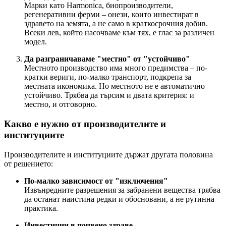
Марки като Harmonica, биопроизводители,
регенеративни ферми – онези, които инвестират в
здравето на земята, а не само в краткосрочния добив.
Всеки лев, който насочваме към тях, е глас за различен
модел.
Да разграничаваме "местно" от "устойчиво"
Местното производство има много предимства – по-
кратки вериги, по-малко транспорт, подкрепа за
местната икономика. Но местното не е автоматично
устойчиво. Трябва да търсим и двата критерия: и
местно, и отговорно.
Какво е нужно от производителите и
институциите
Производителите и институциите държат другата половина
от решението:
По-малко зависимост от "изключения"
Извънредните разрешения за забранени вещества трябва
да останат наистина редки и обосновани, а не рутинна
практика.
Инвестиции в почвено здраве