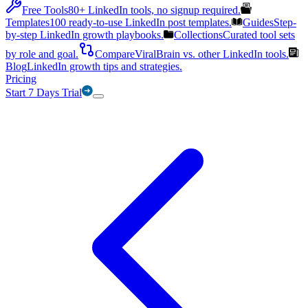
Free Tools
80+ LinkedIn tools, no signup required.
Templates
100 ready-to-use LinkedIn post templates.
Guides
Step-
by-step LinkedIn growth playbooks.
Collections
Curated tool sets
by role and goal.
Compare
ViralBrain vs. other LinkedIn tools.
Blog
LinkedIn growth tips and strategies.
Pricing
Start 7 Days Trial