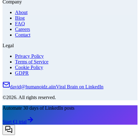
Company
About
Blog
FAQ
Careers
Contact
Legal
Privacy Policy
Terms of Service
Cookie Policy
GDPR
david@humanoidz.ai
in
Viral Brain on LinkedIn
©2026. All rights reserved.
Automate 30 days of LinkedIn posts
Start €1 trial