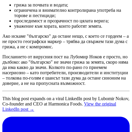
грижа за почвата и водата;
ограничена и внимателно контролирана употреба на
торове и пестициди;
проследимост и прозрачност по цялата верига;
уважение към хората, които работят земята.
Ако искаме "българско" да остане нещо, с което се гордеем – а
не просто географски маркер – трябва да свържем тази дума с
грижа, а не с компромис.
Посланието от вирусния пост на Лубомир Ноков е просто, но
дълбоко: ако "българско" не значи грижа за земята, скоро няма
да има какво да значи. Колкото по-рано го приемем
насериозно – като потребители, производители и институции
– толкова по-голям е шансът тази дума да остане синоним на
доверие, а не на пропусната възможност.
This blog post expands on a viral LinkedIn post by Lubomir Nokov,
Co-founder and CEO at Harmonica Foods.
View the original
LinkedIn post →