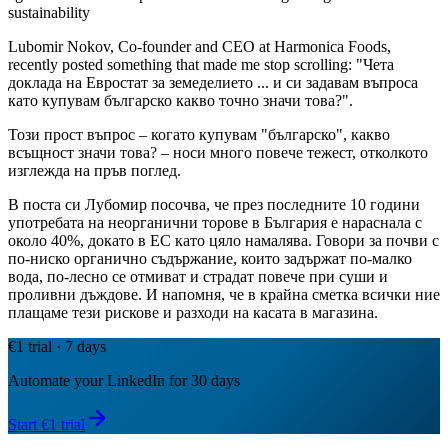
sustainability
Lubomir Nokov, Co-founder and CEO at Harmonica Foods,
recently posted something that made me stop scrolling: "Чета
доклада на Евростат за земеделието ... и си задавам въпроса
като купувам българско какво точно значи това?".
Този прост въпрос – когато купувам "българско", какво
всъщност значи това? – носи много повече тежест, отколкото
изглежда на пръв поглед.
В поста си Лубомир посочва, че през последните 10 години
употребата на неорганични торове в България е нараснала с
около 40%, докато в ЕС като цяло намалява. Говори за почви с
по-ниско органично съдържание, които задържат по-малко
вода, по-лесно се отмиват и страдат повече при суши и
проливни дъждове. И напомня, че в крайна сметка всички ние
плащаме тези рискове и разходи на касата в магазина.
€1 trial · 7 days
Automate your LinkedIn for 30 days
Start €1 trial