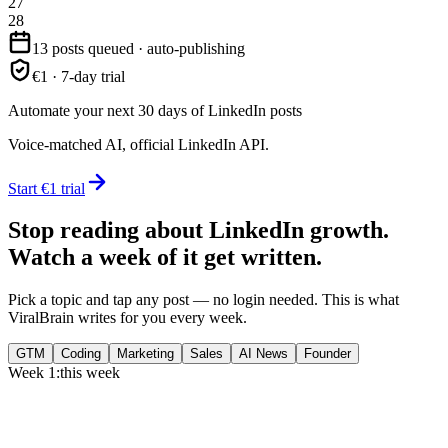
27
28
13 posts queued · auto-publishing
€1 · 7-day trial
Automate your next 30 days of LinkedIn posts
Voice-matched AI, official LinkedIn API.
Start €1 trial
Stop reading about LinkedIn growth.
Watch a week of it get written.
Pick a topic and tap any post — no login needed. This is what
ViralBrain writes for you every week.
GTM
Coding
Marketing
Sales
AI News
Founder
Week 1:
this week
Monday
,