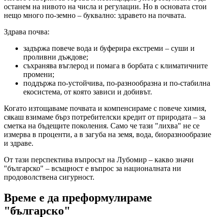
останем на нивото на числа и регулации. Но в основата стои
нещо много по-земно – буквално: здравето на почвата.
Здрава почва:
задържа повече вода и буферира екстреми – суши и
проливни дъждове;
съхранява въглерод и помага в борбата с климатичните
промени;
поддържа по-устойчива, по-разнообразна и по-стабилна
екосистема, от която зависи и добивът.
Когато изтощаваме почвата и компенсираме с повече химия,
сякаш взимаме бърз потребителски кредит от природата – за
сметка на бъдещите поколения. Само че тази "лихва" не се
измерва в проценти, а в загуба на земя, вода, биоразнообразие
и здраве.
От тази перспектива въпросът на Лубомир – какво значи
"българско" – всъщност е въпрос за националната ни
продоволствена сигурност.
Време е да преформулираме
"българско"