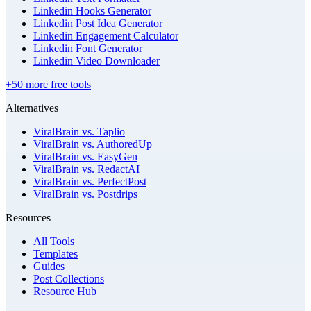
Linkedin Hooks Generator
Linkedin Post Idea Generator
Linkedin Engagement Calculator
Linkedin Font Generator
Linkedin Video Downloader
+50 more free tools
Alternatives
ViralBrain vs. Taplio
ViralBrain vs. AuthoredUp
ViralBrain vs. EasyGen
ViralBrain vs. RedactAI
ViralBrain vs. PerfectPost
ViralBrain vs. Postdrips
Resources
All Tools
Templates
Guides
Post Collections
Resource Hub