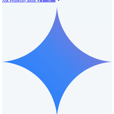
Ask
Perplexity
about
ViralBrain