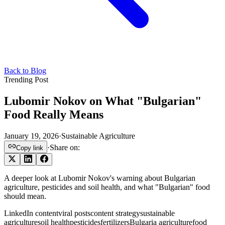
Back to Blog
Trending Post
Lubomir Nokov on What "Bulgarian"
Food Really Means
January 19, 2026
·
Sustainable Agriculture
·
Share on:
Copy link
A deeper look at Lubomir Nokov's warning about Bulgarian
agriculture, pesticides and soil health, and what "Bulgarian" food
should mean.
LinkedIn content
viral posts
content strategy
sustainable
agriculture
soil health
pesticides
fertilizers
Bulgaria agriculture
food