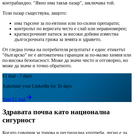
контрабандно. "Явно има такъв пазар", заключава той.
Този пазар съществува, защото:
има търсене за по-евтини или по-силни препарати;
контролът по веригата често е слаб или неравномерен;
краткосрочният натиск за високи добиви измества
дългосрочната грижа за земята и здравето.
От гледна точка на потребителя резултатът е един: етикетът
"българско" не е автоматична гаранция за по-малко химия или
по-висока безопасност. Може да значи чисто и отговорно, но
може да значи и точно обратното.
€1 trial · 7 days
Automate your LinkedIn for 30 days
Start €1 trial
Здравата почва като национална
сигурност
Когато говорим за торова и пестицидна употреба, лесно е да